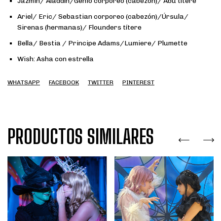
Jazmin/ Aladdín/Genio corporeo (cabezón)/ Abú títere
Ariel/ Eric/ Sebastian corporeo (cabezón)/Úrsula/
Sirenas (hermanas)/ Flounders títere
Bella/ Bestia / Principe Adams/Lumiere/ Plumette
Wish: Asha con estrella
WHATSAPP
FACEBOOK
TWITTER
PINTEREST
PRODUCTOS SIMILARES